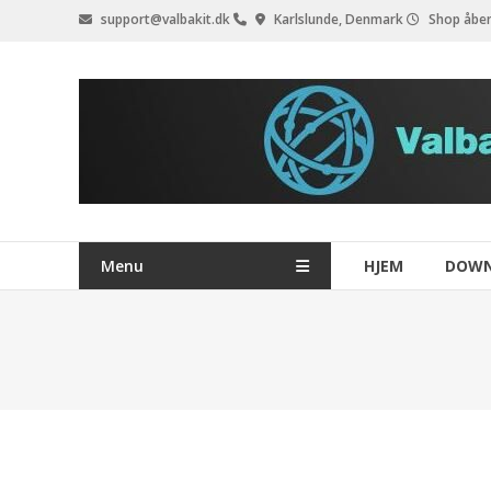
Videre
support@valbakit.dk
Karlslunde, Denmark
Shop åben
til
indhold
Menu
HJEM
DOW