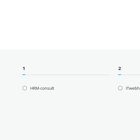
1
2
HRM-consult
ITwebh