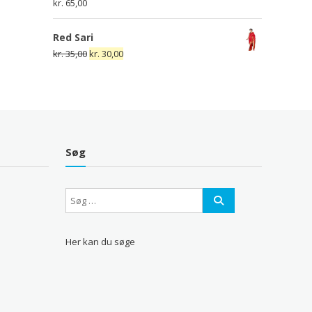
kr.
65,00
Red Sari
Den
Den
kr.
35,00
kr.
30,00
oprindelige
aktuelle
pris
pris
var:
er:
kr. 35,00.
kr. 30,00.
Søg
Her kan du søge