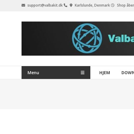
Videre
support@valbakit.dk
Karlslunde, Denmark
Shop åben
til
indhold
Menu
HJEM
DOW