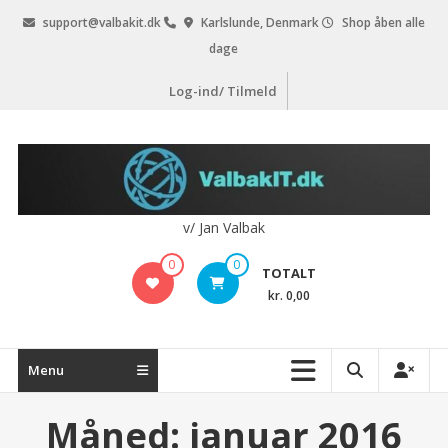
Videre
support@valbakit.dk
Karlslunde, Denmark
Shop åben alle
til
dage
indhold
Log-ind/ Tilmeld
v/ Jan Valbak
0
0
TOTALT
kr. 0,00
Menu
Måned:
januar 2016