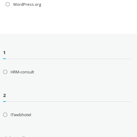
WordPress.org
1
HRM-consult
2
ITwebhotel