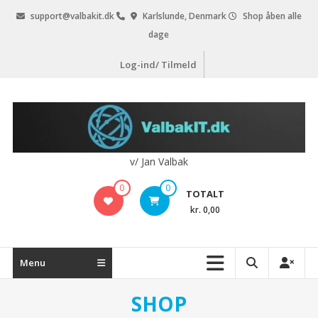
Videre
support@valbakit.dk
Karlslunde, Denmark
Shop åben alle
til
dage
indhold
Log-ind/ Tilmeld
v/ Jan Valbak
0
0
TOTALT
kr. 0,00
Menu
SHOP