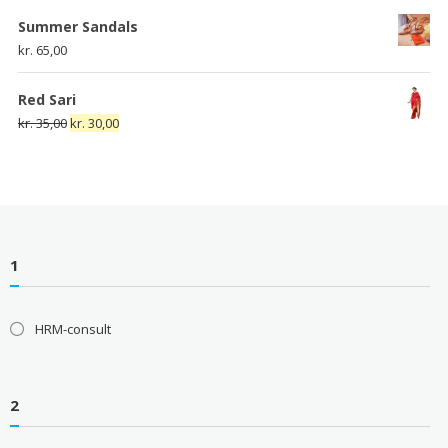
Summer Sandals
kr.
65,00
Red Sari
Den
Den
kr.
35,00
kr.
30,00
oprindelige
aktuelle
pris
pris
var:
er:
kr. 35,00.
kr. 30,00.
1
HRM-consult
2