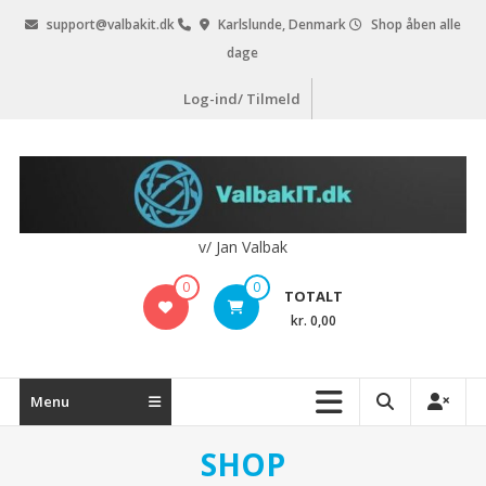
Videre
support@valbakit.dk
Karlslunde, Denmark
Shop åben alle
til
dage
indhold
Log-ind/ Tilmeld
v/ Jan Valbak
0
0
TOTALT
kr. 0,00
Menu
SHOP