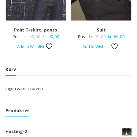
Pair: T-shirt, pants
Suit
Den
Den
Den
Den
Pris:
kr.
50,00
kr.
40,00
Pris:
kr.
70,00
kr.
60,00
oprindelige
aktuelle
oprindelige
aktuel
Add to Wishlist
Add to Wishlist
pris
pris
pris
pris
var:
er:
var:
er:
kr. 50,00.
kr. 40,00.
kr. 70,00.
kr. 60,
Kurv
Ingen varer i kurven.
Produkter
Hosting-2