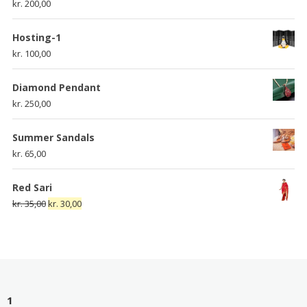
kr.
200,00
Hosting-1
kr.
100,00
Diamond Pendant
kr.
250,00
Summer Sandals
kr.
65,00
Red Sari
Den
Den
kr.
35,00
kr.
30,00
oprindelige
aktuelle
pris
pris
var:
er:
kr. 35,00.
kr. 30,00.
1