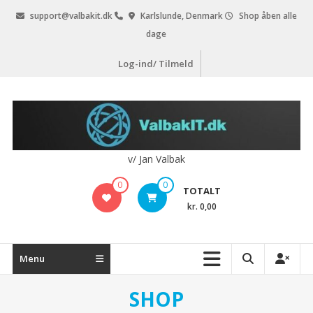
Videre
support@valbakit.dk
Karlslunde, Denmark
Shop åben alle
til
dage
indhold
Log-ind/ Tilmeld
v/ Jan Valbak
0
0
TOTALT
kr. 0,00
Menu
SHOP