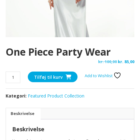
One Piece Party Wear
Den
De
kr.
100,00
kr.
85,00
oprindelig
ak
One
Add to Wishlist
pris
pr
Tilføj til kurv
piece
var:
er:
party
kr. 100,00.
kr.
Kategori:
Featured Product Collection
wear
antal
Beskrivelse
Beskrivelse