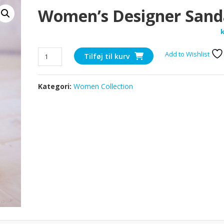
Women’s Designer Sand
k
Women's
Add to Wishlist
Tilføj til kurv
Designer
Sandal
Kategori:
Women Collection
antal