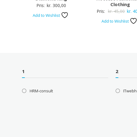
Clothing
Pris:
kr.
300,00
Den
Pris:
kr.
45,00
kr.
40
Add to Wishlist
oprin
Add to Wishlist
pris
var:
kr. 45
1
2
HRM-consult
ITwebh