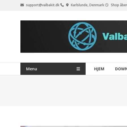
Videre
support@valbakit.dk
Karlslunde, Denmark
Shop åben
til
indhold
Menu
HJEM
DOW