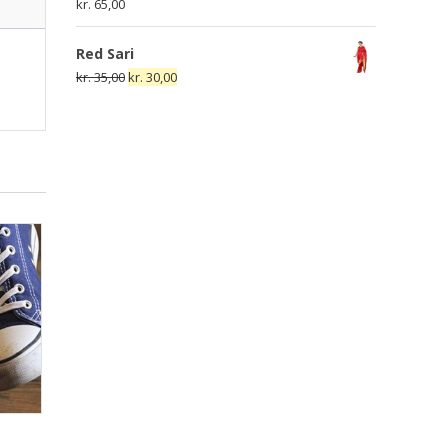
kr.
65,00
Red Sari
Den
Den
kr.
35,00
kr.
30,00
oprindelige
aktuelle
pris
pris
var:
er:
kr. 35,00.
kr. 30,00.