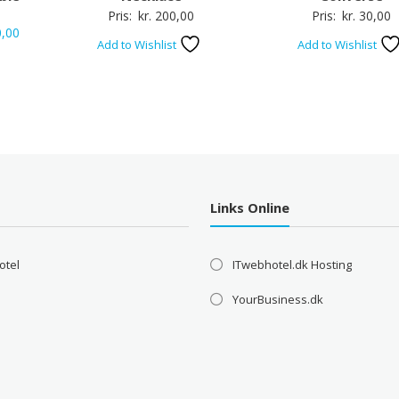
Pris:
kr.
200,00
Pris:
kr.
30,00
Den
,00
Add to Wishlist
Add to Wishlist
delige
aktuelle
pris
er:
,00.
kr. 40,00.
Links Online
otel
ITwebhotel.dk Hosting
YourBusiness.dk