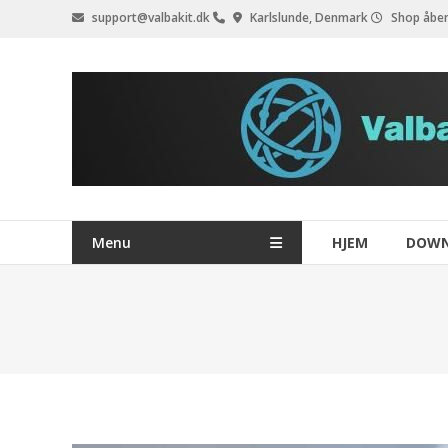
Videre
support@valbakit.dk
Karlslunde, Denmark
Shop åben
til
indhold
Menu
HJEM
DOW