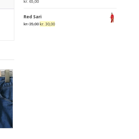
kr.
65,00
Red Sari
Den
Den
kr.
35,00
kr.
30,00
oprindelige
aktuelle
pris
pris
var:
er:
kr. 35,00.
kr. 30,00.