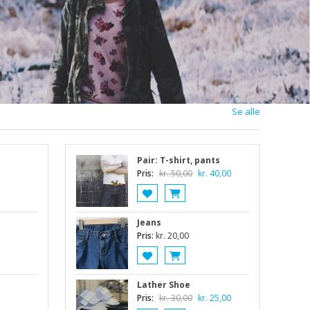
Se alle
Pair: T-shirt, pants
Den
Den
Pris:
kr.
50,00
kr.
40,00
oprindelige
aktuelle
pris
pris
var:
er:
Jeans
kr. 50,00.
kr. 40,00.
Pris:
kr.
20,00
Lather Shoe
Den
Den
Pris:
kr.
30,00
kr.
25,00