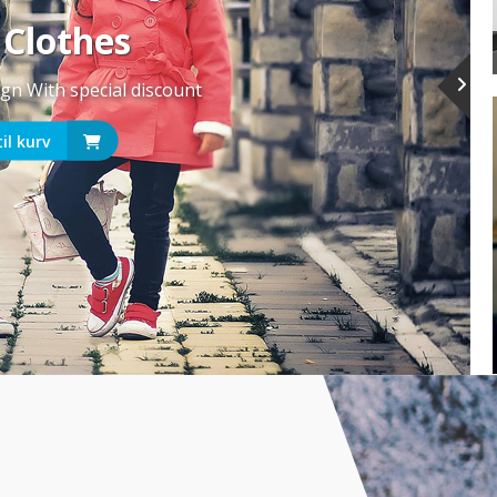
 Clothes
ign With special discount
til kurv