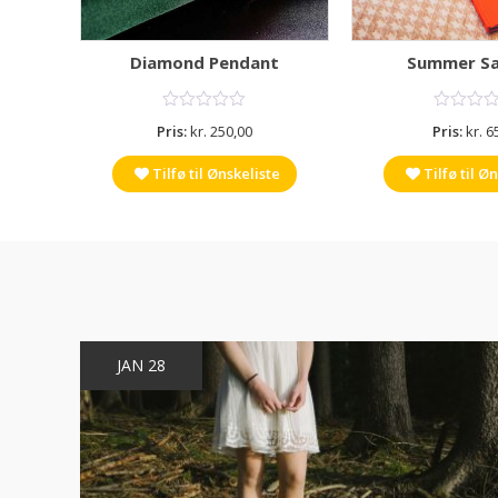
Diamond Pendant
Summer Sa
Pris:
kr.
250,00
Pris:
kr.
65
te
Tilfø til Ønskeliste
Tilfø til Ø
JAN 28