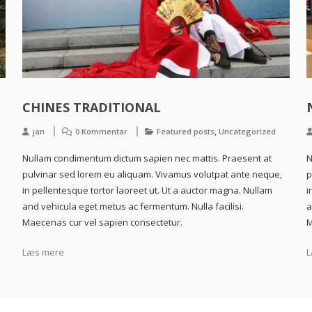
CHINES TRADITIONAL
,
jan
0 Kommentar
Featured posts
Uncategorized
Nullam condimentum dictum sapien nec mattis. Praesent at
N
pulvinar sed lorem eu aliquam. Vivamus volutpat ante neque,
p
in pellentesque tortor laoreet ut. Ut a auctor magna. Nullam
i
and vehicula eget metus ac fermentum. Nulla facilisi.
a
Maecenas cur vel sapien consectetur.
M
Læs mere
L