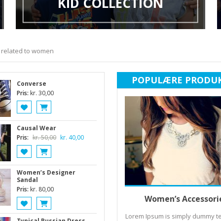
KID COLLECTION
s related to women
POPULÆRE PRODU
Converse
Pris:
kr.
30,00
Causal Wear
Den
Den
Pris:
kr.
50,00
kr.
40,00
oprindelige
aktuelle
pris
pris
var:
er:
Women’s Designer
kr. 50,00.
kr. 40,00.
Sandal
Pris:
kr.
80,00
Tilføj til kurv
Women’s Accessori
Lorem Ipsum is simply dummy te
Typical Russian Dress