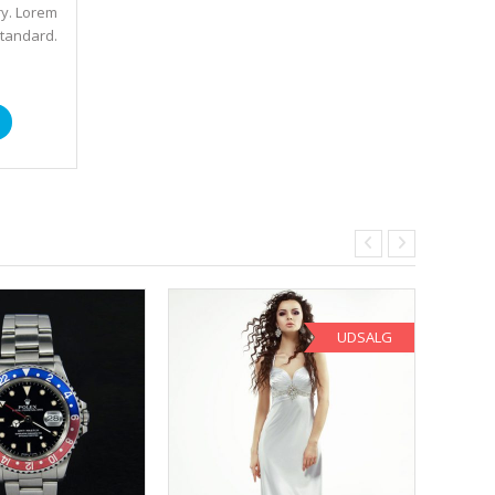
ry. Lorem
standard.
UDSALG