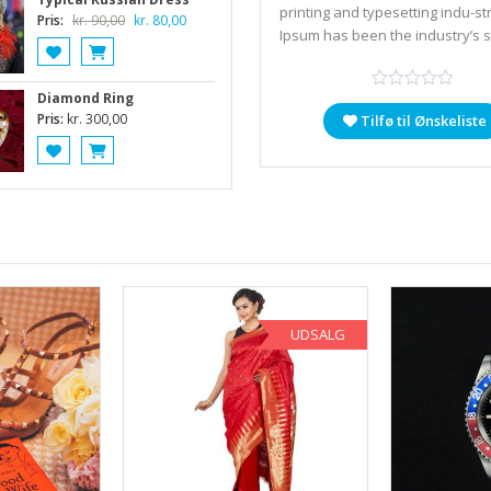
printing and typesetting indu-st
Den
Den
Pris:
kr.
90,00
kr.
80,00
Ipsum has been the industry’s 
oprindelige
aktuelle
pris
pris
var:
er:
Diamond Ring
kr. 90,00.
kr. 80,00.
Pris:
kr.
300,00
Tilfø til Ønskeliste
UDSALG