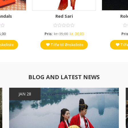
ndals
Red Sari
Rol
Den
Den
,00
Pris:
kr.
35,00
kr.
30,00
Pris
oprindelige
aktuelle
nskeliste
Tilfø til Ønskeliste
Tilf
pris
pris
var:
er:
kr. 35,00.
kr. 30,00.
BLOG AND LATEST NEWS
JAN 28