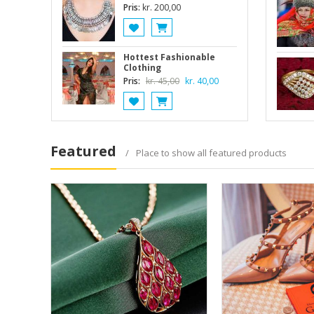
kr. 45,00.
kr. 35,00.
Pris:
kr.
200,00
Hottest Fashionable
Clothing
Den
Den
Pris:
kr.
45,00
kr.
40,00
oprindelige
aktuelle
pris
pris
var:
er:
kr. 45,00.
kr. 40,00.
Featured
Place to show all featured products