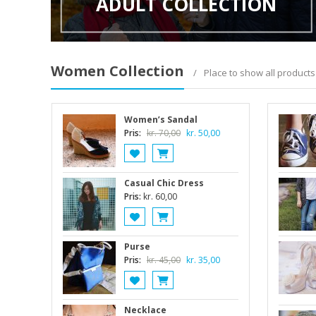
ADULT COLLECTION
Women Collection
Place to show all product
Women’s Sandal
Den
Den
Pris:
kr.
70,00
kr.
50,00
oprindelige
aktuelle
pris
pris
var:
er:
Casual Chic Dress
kr. 70,00.
kr. 50,00.
Pris:
kr.
60,00
Purse
Den
Den
Pris:
kr.
45,00
kr.
35,00
oprindelige
aktuelle
pris
pris
var:
er:
Necklace