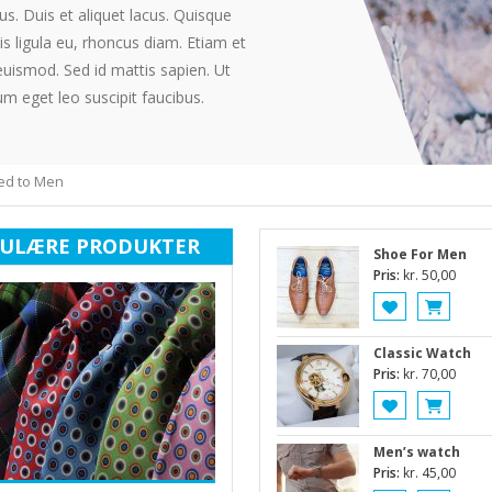
us. Duis et aliquet lacus. Quisque
is ligula eu, rhoncus diam. Etiam et
euismod. Sed id mattis sapien. Ut
m eget leo suscipit faucibus.
ted to Men
ULÆRE PRODUKTER
Shoe For Men
Pris:
kr.
50,00
Classic Watch
Pris:
kr.
70,00
Men’s watch
Pris:
kr.
45,00