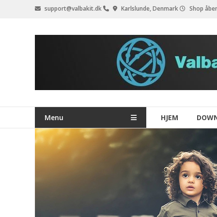
Videre
support@valbakit.dk
Karlslunde, Denmark
Shop åben
til
indhold
Menu
HJEM
DOW