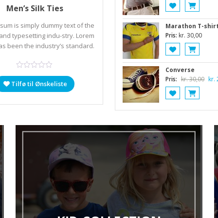
il kurv
kr.
5,00
Men’s Silk Ties
sum is simply dummy text of the
Marathon T-shir
 and typesetting indu-stry. Lorem
Pris:
kr.
30,00
s been the industry’s standard.
Converse
Den
Pris:
kr.
30,00
kr.
Tilfø til Ønskeliste
opri
pris
var:
kr. 3