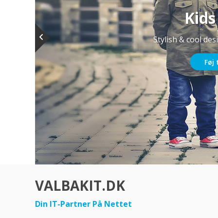
Kids
Stylish & cool des
Føj 
VALBAKIT.DK
Din IT-Partner På Nettet