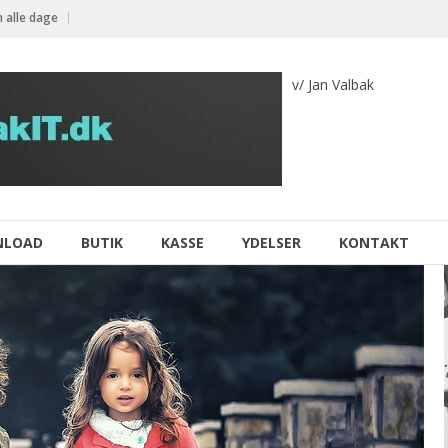
 alle dage
v/ Jan Valbak
NLOAD
BUTIK
KASSE
YDELSER
KONTAKT